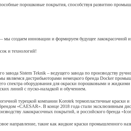
способные порошковые покрытия, способствуя развитию промыш
— мы создаем инновации и формируем будущее лакокрасочной и
сок и технологий!
го завода Sistem Teknik – ведущего завода по производству руч
 мы являемся дистрибьюторами немецкого бренда Docker промыш
его спектра оборудования для окраски порошковыми и жидкими 
ских линий с пуско-наладкой и обучением.
логичной турецкой компании Korotek термопластичные краски и
 брендом «CAESAR». В конце 2018 года стали эксклюзивным д
изводству лакокрасочных покрытий, и российского бренда «Icon
овое направление, такие как жидкие краски промышленного назн